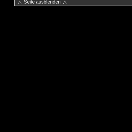
△
Seite ausblenden
△